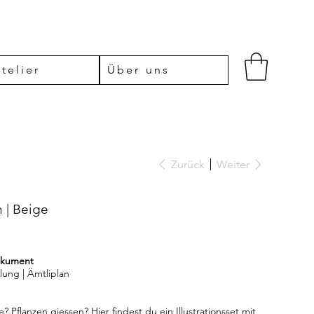
telier
Über uns
Zurück
Weiter
n | Beige
Dokument
ung | Ämtliplan
Pflanzen giessen? Hier findest du ein Illustrationsset mit