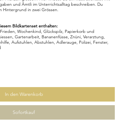
ufgaben und Ämtli im Unterrichtsalltag beschreiben. Du
em Hintergrund in zwei Grössen.
iesem Bildkartenset enthalten:
 Frieden, Wochenkind, Glückspilz, Papierkorb und
essen, Gartenarbeit, Bananenfüsse, Znüni, Verarztung,
nhilfe, Aufstuhlen, Abstuhlen, Adlerauge, Polizei, Fenster,
d
In den Warenkorb
Sofortkauf