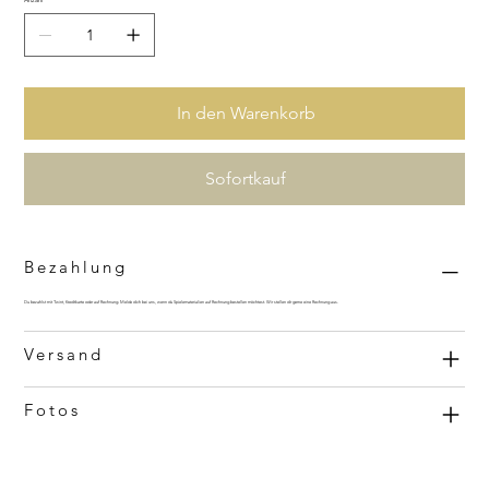
Anzahl
In den Warenkorb
Sofortkauf
Bezahlung
Du bezahlst mit Twint, Kreditkarte oder auf Rechnung.
Melde dich
bei uns, wenn du Spielematerialien auf Rechnung bestellen möchtest. Wir stellen dir gerne eine Rechnung aus.
Versand
Fotos