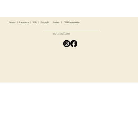
Versand
|
Impressum
|
AGB
|
Copyright
|
Kontakt
|
FAQ Kistenausleihe
© Karamells Kisten, 2025