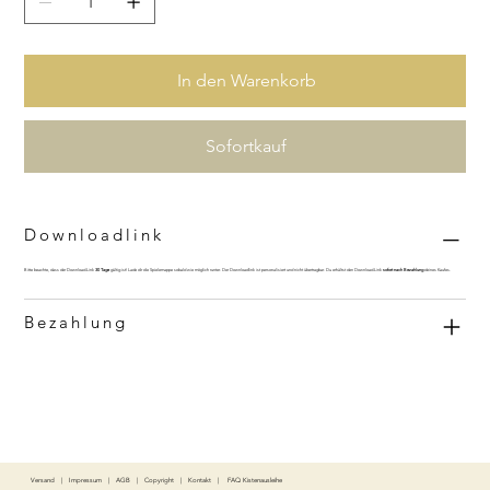
In den Warenkorb
Sofortkauf
Downloadlink
Bitte beachte, dass der Download-Link
30 Tage
gültig ist! Lade dir die Spielemappe sobald wie möglich runter. Der Downloadlink ist personalisiert und nicht übertragbar. Du erhältst den Download-Link
sofort nach Bezahlung
deines Kaufes.
Bezahlung
Versand
|
Impressum
|
AGB
|
Copyright
|
Kontakt
|
FAQ Kistenausleihe