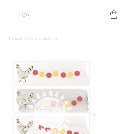
Home
/
Musterstreifen Huhn