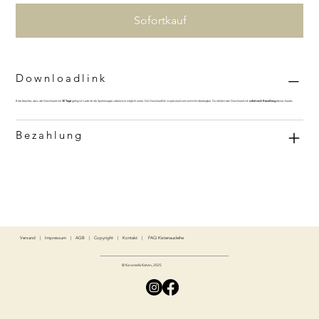
Sofortkauf
Downloadlink
Bitte beachte, dass der Download-Link
30 Tage
gültig ist! Lade dir die Spielemappe sobald wie möglich runter. Der Downloadlink ist personalisiert und nicht übertragbar. Du erhältst den Download-Link
sofort nach Bezahlung
deines Kaufes.
Bezahlung
Versand
|
Impressum
|
AGB
|
Copyright
|
Kontakt
|
FAQ Kistenausleihe
© Karamells Kisten, 2025