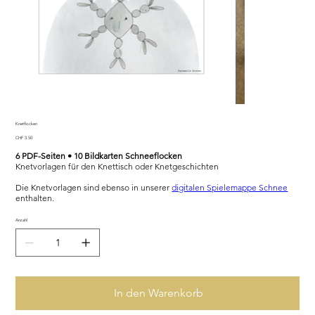
Knetflocken
Preis
CHF 3.50
6 PDF-Seiten • 10 Bildkarten Schneeflocken
Knetvorlagen für den Knettisch oder Knetgeschichten
Die Knetvorlagen sind ebenso in unserer
digitalen Spielemappe Schnee
enthalten.
Anzahl
In den Warenkorb