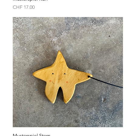
Preis
CHF 17.00
Musterspiel Stern