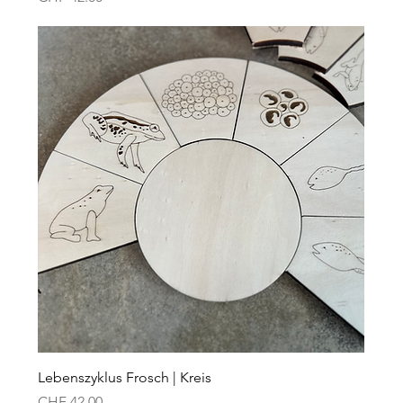
Lebenszyklus Frosch | Kreis
Preis
CHF 42.00