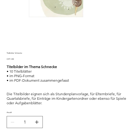
Titelbilder Schnecke
Preis
CHF 4.80
Titelbilder im Thema Schnecke
• 10 Titelblätter
• im PNG-Format
• im PDF-Dokument zusammengefasst
Die Titelbilder eignen sich als Stundenplanvorlage, für Elternbriefe, für
Quartalsbriefe, für Einträge im Kindergartenordner oder ebenso für Spiele
oder Aufgabenblätter.
Anzahl