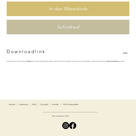
In den Warenkorb
Sofortkauf
Downloadlink
Bitte beachte, dass der Download-Link
30 Tage
gültig ist! Lade dir die Spielemappe sobald wie möglich runter. Der Downloadlink ist personalisiert und nicht übertragbar. Du erhältst den Download-Link
sofort nach Bezahlung
deines Kaufes.
Versand
|
Impressum
|
AGB
|
Copyright
|
Kontakt
|
FAQ Kistenausleihe
© Karamells Kisten, 2025