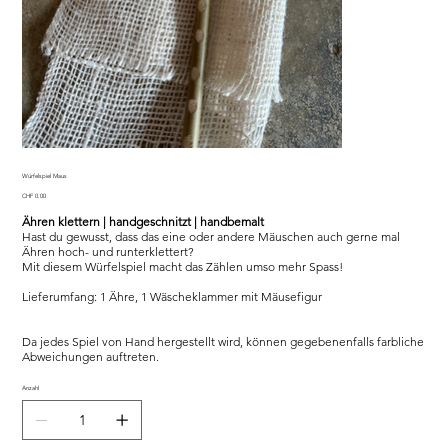
Würfelspiel Maus
Preis
CHF 0.00
Ähren klettern | handgeschnitzt | handbemalt
Hast du gewusst, dass das eine oder andere Mäuschen auch gerne mal
Ähren hoch- und runterklettert?
Mit diesem Würfelspiel macht das Zählen umso mehr Spass!
Lieferumfang: 1 Ähre, 1 Wäscheklammer mit Mäusefigur
Da jedes Spiel von Hand hergestellt wird, können gegebenenfalls farbliche
Abweichungen auftreten.
Anzahl