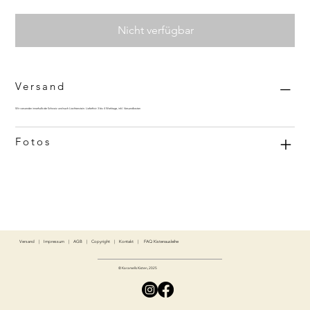
Nicht verfügbar
Versand
Wir versenden innerhalb der Schweiz und nach Liechtenstein. Lieferfrist: 3 bis 4 Werktage, inkl. Versandkosten
Fotos
Versand
|
Impressum
|
AGB
|
Copyright
|
Kontakt
|
FAQ Kistenausleihe
© Karamells Kisten, 2025